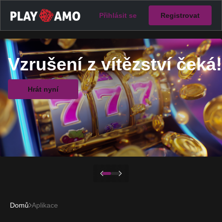
Přihlásit se
Registrovat
Vzrušení z vítězství čeká!
Hrát nyní
Domů
Aplikace