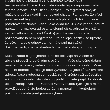
vlastní heslo a pokud možno zapněte jakékoli další
bezpečnostní funkce. Okamžitě zkontrolujte svůj e-mail nebo
telefon, abyste udrželi účet v bezpečí. Po registraci obvykle
můžete provést vklad ihned, pokud chcete. Pamatujte, že před
použitím některých funkcí některých platebních toků můžete
potřebovat minimální vklad, jako vklad Kč10. Celé jméno, datum
narození, e-mailová adresa, telefonní číslo, adresa bydliště a
země bydliště (například Česko) jsou běžné informace
požadované během registrace. Pro nejlepší zážitek se ujistěte,
že všechna pole odpovídají formátování na vašich
dokumentech, včetně středních jmen nebo dvojitých příjmení.
Musíte zadat stejné jméno, jaké se objevuje na vašem ID,
abyste předešli problémům s ověřením. Vaše skutečné datum
narození je také vyžadováno pro kontroly věku a soulad. Vaše
aktuální domácí adresa je také vyžadována jako důkaz ověření
adresy. Vaše skutečná domovská země určuje vaši způsobilost
a kontroly. Jakmile vytvoříte svůj profil, můžete přejít do oblasti
účtu a zahájit ověření. Budoucí výběry budou rychlejší a méně
pravděpodobné, že budou zdrženy manuálními kontrolami,
pokud to uděláte před prvním výběrem.