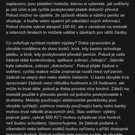
zaplaceno, jsou platební metoda, kterou si vyberete, jak ověřený
je váš účet a jak rychle poskytovatel plateb dokončí převod.
Pokud možno se ujistěte, že způsob vkladu a výběru peněz se
shoduje, a buďte velmi opatrní při odesílání svých informací.
Pokud chcete vybrat alespoň 100 Kč, ale v závislosti na metodě
a interních limitech to můžete udělat v dávkách pro větší částky.
Co ovlivňuje rychlost mobilní výplaty? Doba zpracování je
obvykle rozdělena do dvou kroků: krok, kdy kasino schvaluje
platbu, a krok, kdy poskytovatel převádí peníze. Pokud je vaše
žádost stále kontrolována, aplikace zobrazí „čekající“. Jakmile
byla odeslána, zobrazí „dokončeno“. Pokud přijde žádost o
ověření, rychlá reakce může znamenat rozdíl mezi vyřízením
žádosti ve stejný den nebo delším čekáním. U kasin obvykle trvá
zpracování žádostí mezi několika hodinami a 24 hodinami, ale
může to trvat déle, pokud je třeba provést více kontrol. Záleží na
metodě použité k převodu peněz od jednoho poskytovatele k
druhému. Metody používající elektronické peněženky jsou
obvykle rychlejší, zatímco metody používající karty nebo banky
mohou trvat několik pracovních dnů. Stav ověření: výběry
poprvé (jako „vybrat 500 Kč“) mohou vyžadovat více kontrol,
než budou schváleny. Upozorňujeme, že žádosti podané o
víkendech nebo během svátků budou vyřízeny v příští dostupné
pracovní hodině. Pokud potřebujete peníze rychle, je obvykle