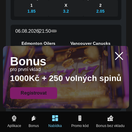
1
X
2
1.85
3.2
2.05
06.08.2026
21:50
Edmonton Oilers
Vancouver Canucks
1
X
2
2.1
3.8
2.9
Bonus
pro první vklad
1000Kč + 250 volných spinů
06.08.2026
20:40
Sevilla
Real Sociedad
Registrovat
1
X
2
2.05
3.25
3.1
06.08.2026
21:10
Aplikace
Bonus
Nabídka
Promo kód
Bonus bez vkladu