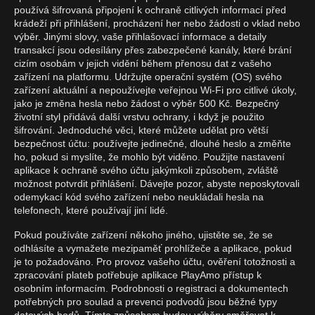
používá šifrovaná připojení k ochraně citlivých informací před
krádeží při přihlášení, procházení her nebo žádosti o vklad nebo
výběr. Jinými slovy, vaše přihlašovací informace a detaily
transakcí jsou odesílány přes zabezpečené kanály, které brání
cizím osobám v jejich vidění během přenosu dat z vašeho
zařízení na platformu. Udržujte operační systém (OS) svého
zařízení aktuální a nepoužívejte veřejnou Wi-Fi pro citlivé úkoly,
jako je změna hesla nebo žádost o výběr 500 Kč. Bezpečný
životní styl přidává další vrstvu ochrany, i když je použito
šifrování. Jednoduché věci, které můžete udělat pro větší
bezpečnost účtu: používejte jedinečné, dlouhé heslo a změňte
ho, pokud si myslíte, že mohlo být viděno. Použijte nastavení
aplikace k ochraně svého účtu jakýmkoli způsobem, zvláště
možnost potvrdit přihlášení. Dávejte pozor, abyste neposkytovali
odemykací kód svého zařízení nebo neukládali hesla na
telefonech, které používají jiní lidé.
Pokud používáte zařízení někoho jiného, ujistěte se, že se
odhlásíte a vymažete mezipaměť prohlížeče a aplikace, pokud
je to požadováno. Pro provoz vašeho účtu, ověření totožnosti a
zpracování plateb potřebuje aplikace PlayAmo přístup k
osobním informacím. Podrobnosti o registraci a dokumentech
potřebných pro soulad a prevenci podvodů jsou běžné typy