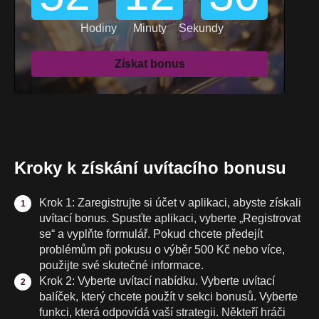
Hodiny
Minuty
Sekundy
Získat bonus
Kroky k získání uvítacího bonusu
Krok 1: Zaregistrujte si účet v aplikaci, abyste získali
uvítací bonus. Spusťte aplikaci, vyberte „Registrovat
se“ a vyplňte formulář. Pokud chcete předejít
problémům při pokusu o výběr 500 Kč nebo více,
použijte své skutečné informace.
Krok 2: Vyberte uvítací nabídku. Vyberte uvítací
balíček, který chcete použít v sekci bonusů. Vyberte
funkci, která odpovídá vaší strategii. Někteří hráči