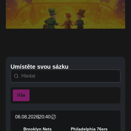
Umístěte svou sázku
Vše
06.08.2026
20:40
Brooklyn Nets
Philadelphia 76ers